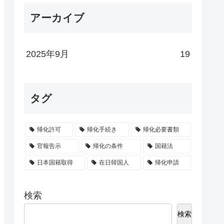
アーカイブ
2025年9月
19
タグ
帰化許可
帰化手続き
帰化必要書類
官報告示
帰化の条件
国籍法
日本国籍取得
在日韓国人
帰化申請
検索
検索