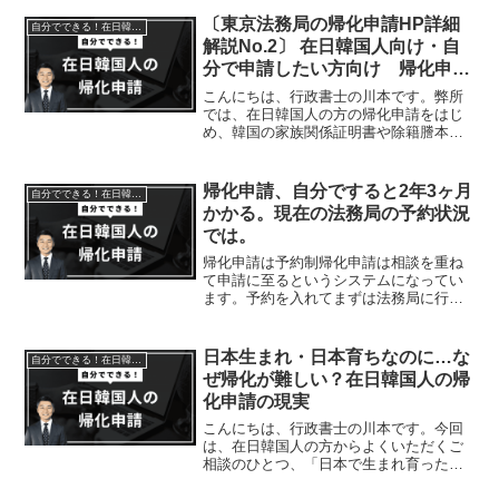
まり知られていない注意点やデメリット
についても、わかりやすく解説します。
〔東京法務局の帰化申請HP詳細
自分でできる！在日韓国人の帰化申請
帰化とは？まず「帰化」と...
解説No.2〕 在日韓国人向け・自
分で申請したい方向け 帰化申請
は予約制
こんにちは、行政書士の川本です。弊所
では、在日韓国人の方の帰化申請をはじ
め、韓国の家族関係証明書や除籍謄本の
取り寄せ、そして日本語への翻訳まで一
貫してサポートしています。全国対応
で、15年以上この分野を専門としており
帰化申請、自分ですると2年3ヶ月
自分でできる！在日韓国人の帰化申請
ます。今回は、東京法務局...
かかる。現在の法務局の予約状況
では。
帰化申請は予約制帰化申請は相談を重ね
て申請に至るというシステムになってい
ます。予約を入れてまずは法務局に行か
ないと始まりません。自分がいくら急い
で申請したくても、法務局の予約がすぐ
に取れなければ、法務局の予約の状況に
日本生まれ・日本育ちなのに…な
自分でできる！在日韓国人の帰化申請
影響を受けることは必至で...
ぜ帰化が難しい？在日韓国人の帰
化申請の現実
こんにちは、行政書士の川本です。今回
は、在日韓国人の方からよくいただくご
相談のひとつ、「日本で生まれ育ったの
に、なぜ帰化がこんなに大変なのか？」