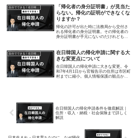
というテーマについて、わかりやすく解
説いたします。私は、在日韓国人の方の
「帰化者の身分証明書」が見当た
自分でできる！在日韓国人の帰化申請
帰化申請や家族関係証明書...
らない。帰化の証明ができなくな
りますか？
帰化の許可が出た時に法務局から交付さ
れる帰化者の身分証明書。その帰化者の
身分証明書が手元にないのだけれども、
帰化を証明することはできるのかと心配
される方がたまにいますが、果たしてど
うなのか？帰化者の身分証明書とは帰化
在日韓国人の帰化申請に関する大
自分でできる！在日韓国人の帰化申請
者の身分証明書とは、帰化...
きな変更点について
在日韓国人の帰化申請に大きな変更。令
和7年4月1日から官報告示の住所は市区町
村までに縮小。個人情報保護の観点から
も注目すべき改正内容を行政書士が解説
します。
在日韓国人の帰化申請条件を徹底解説｜
住所・収入・納税・社会保険まで詳しく
解説
日本生まれ・日本育ちなのに…なぜ帰化